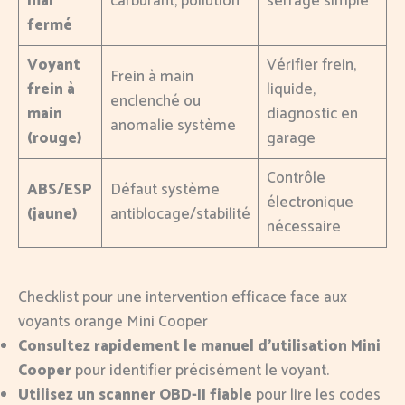
mal
carburant, pollution
serrage simple
fermé
Voyant
Vérifier frein,
Frein à main
frein à
liquide,
enclenché ou
main
diagnostic en
anomalie système
(rouge)
garage
Contrôle
ABS/ESP
Défaut système
électronique
(jaune)
antiblocage/stabilité
nécessaire
Checklist pour une intervention efficace face aux
voyants orange Mini Cooper
Consultez rapidement le manuel d’utilisation Mini
Cooper
pour identifier précisément le voyant.
Utilisez un scanner OBD-II fiable
pour lire les codes