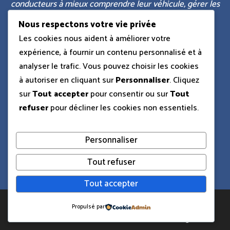
conducteurs à mieux comprendre leur véhicule, gérer les
démarches administratives et prendre des décisions
Nous respectons votre vie privée
éclairées au quotidien.
Les cookies nous aident à améliorer votre
expérience, à fournir un contenu personnalisé et à
analyser le trafic. Vous pouvez choisir les cookies
à autoriser en cliquant sur
Personnaliser
. Cliquez
Articles populaires
:
sur
Tout accepter
pour consentir ou sur
Tout
refuser
pour décliner les cookies non essentiels.
Simulateur dimension pneus pifauto.com
J'ai pris un sens interdit sans faire exprès
Personnaliser
Volume coffre 3008
Tout refuser
Tout accepter
Copyright © 2026 Maine Import Auto
Propulsé par
Plan du site
Contact
Mentions légales