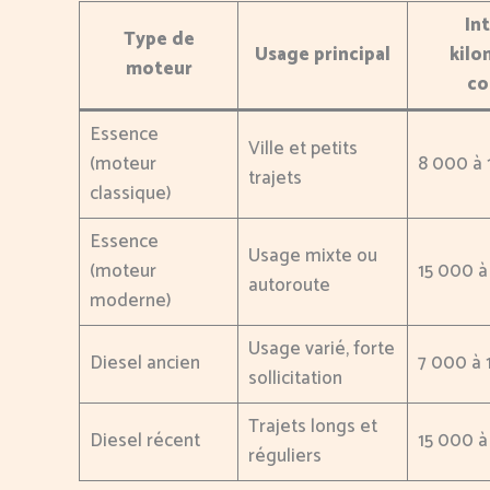
Int
Type de
Usage principal
kilo
moteur
co
Essence
Ville et petits
(moteur
8 000 à
trajets
classique)
Essence
Usage mixte ou
(moteur
15 000 
autoroute
moderne)
Usage varié, forte
Diesel ancien
7 000 à
sollicitation
Trajets longs et
Diesel récent
15 000 
réguliers