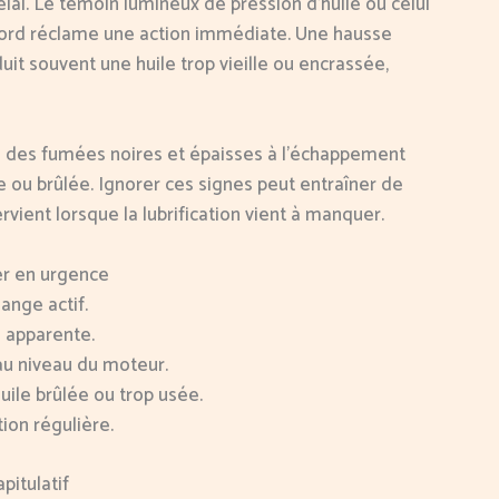
élai. Le témoin lumineux de pression d’huile ou celui
 bord réclame une action immédiate. Une hausse
it souvent une huile trop vieille ou encrassée,
 des fumées noires et épaisses à l’échappement
 ou brûlée. Ignorer ces signes peut entraîner de
ervient lorsque la lubrification vient à manquer.
er en urgence
ange actif.
 apparente.
au niveau du moteur.
uile brûlée ou trop usée.
tion régulière.
pitulatif