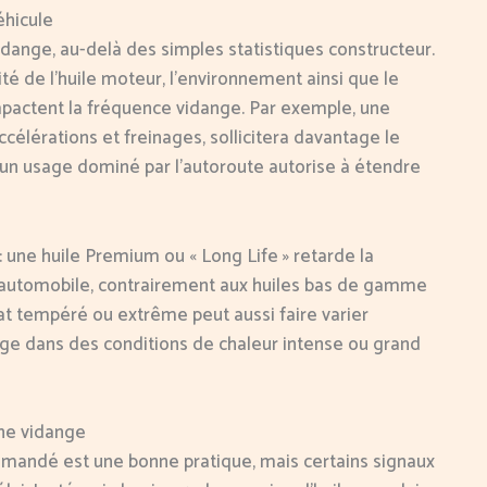
éhicule
dange, au-delà des simples statistiques constructeur.
ité de l’huile moteur, l’environnement ainsi que le
mpactent la fréquence vidange. Par exemple, une
célérations et freinages, sollicitera davantage le
e, un usage dominé par l’autoroute autorise à étendre
ial: une huile Premium ou « Long Life » retarde la
 automobile, contrairement aux huiles bas de gamme
at tempéré ou extrême peut aussi faire varier
ange dans des conditions de chaleur intense ou grand
une vidange
ommandé est une bonne pratique, mais certains signaux