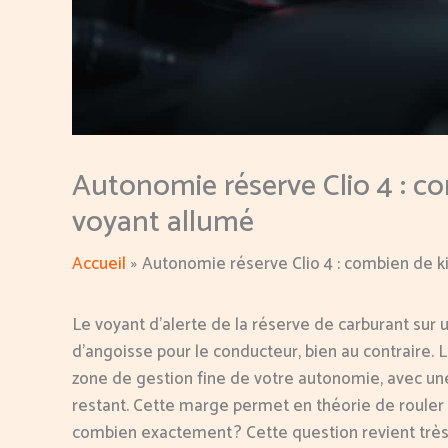
Autonomie réserve Clio 4 : co
voyant allumé
Accueil
Autonomie réserve Clio 4 : combien de k
Le voyant d’alerte de la réserve de carburant sur 
d’angoisse pour le conducteur, bien au contraire. L
zone de gestion fine de votre autonomie, avec une
restant. Cette marge permet en théorie de rouler 
combien exactement ? Cette question revient très 