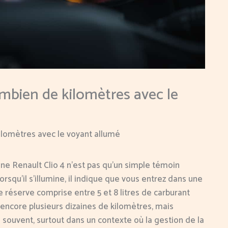
mbien de kilomètres avec le
ilomètres avec le voyant allumé
une Renault Clio 4 n’est pas qu’un simple témoin
orsqu’il s’illumine, il indique que vous entrez dans une
 réserve comprise entre 5 et 8 litres de carburant
encore plusieurs dizaines de kilomètres, mais
souvent, surtout dans un contexte où la gestion de la